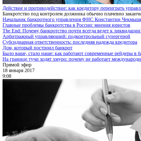
Действие и противодействие: как кредитору переиграть управ
Банкротство под контролем должника обычно плачевно заканчи
Начальник банкротного управления ФНС Константин Чекмышев
Главные проблемы банкротства в России: мнения юристов
The End: Почему банкротство почти всегда ведет к ликвидации
Арбитражный управляющий: подконтрольный супергерой
Субсидиарная ответственность: последняя надежда кредитора
Дом, который построил банкрот
Было ваше, стало наше: как работают современные рейдеры в б
На границе тучи ходят хмуро: почему не работает международн
Прямой эфир
18 января 2017
9:08