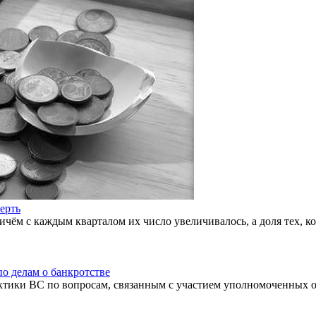
ерть
ричём с каждым кварталом их число увеличивалось, а доля тех, 
о делам о банкротстве
тики ВС по вопросам, связанным с участием уполномоченных ор