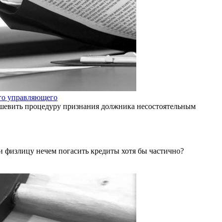
ого управляющего
ешевить процедуру признания должника несостоятельным
и физлицу нечем погасить кредиты хотя бы частично?